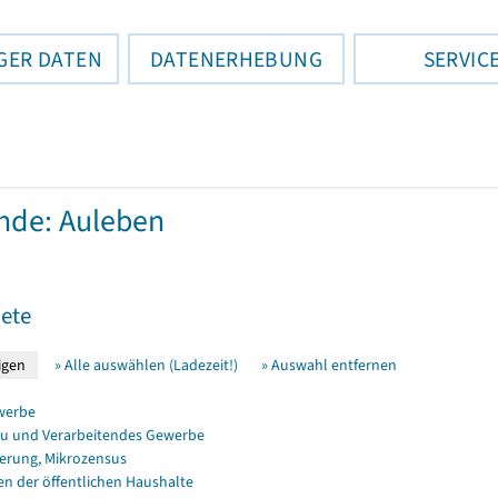
GER DATEN
DATENERHEBUNG
SERVIC
nde: Auleben
ete
» Alle auswählen (Ladezeit!)
» Auswahl entfernen
werbe
u und Verarbeitendes Gewerbe
erung, Mikrozensus
en der öffentlichen Haushalte