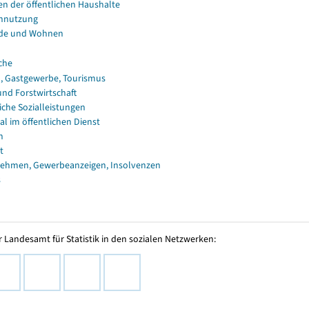
en der öffentlichen Haushalte
nnutzung
de und Wohnen
che
, Gastgewerbe, Tourismus
und Forstwirtschaft
iche Sozialleistungen
al im öffentlichen Dienst
n
t
ehmen, Gewerbeanzeigen, Insolvenzen
s
 Landesamt für Statistik in den sozialen Netzwerken: