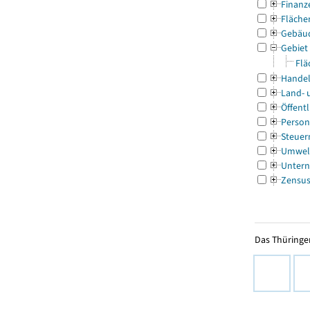
Finanz
Fläche
Gebäu
Gebiet
Flä
Handel
Land- 
Öffentl
Person
Steuer
Umwel
Untern
Zensu
Das Thüringer