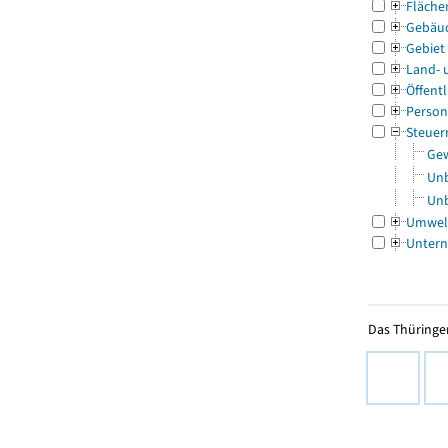
Fläche
Gebäu
Gebiet
Land- 
Öffentl
Person
Steuer
Gew
Unb
Unb
Umwel
Untern
Das Thüringer