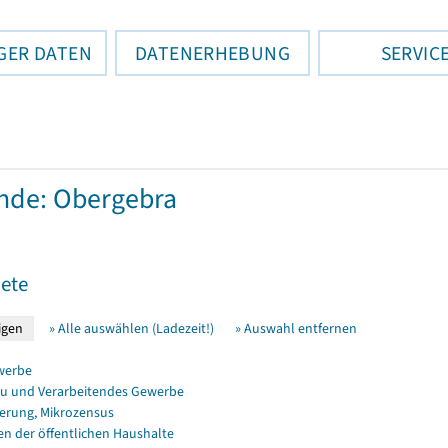
GER DATEN
DATENERHEBUNG
SERVIC
nde: Obergebra
ete
» Alle auswählen (Ladezeit!)
» Auswahl entfernen
werbe
u und Verarbeitendes Gewerbe
erung, Mikrozensus
en der öffentlichen Haushalte