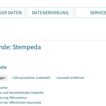
GER DATEN
DATENERHEBUNG
SERVIC
nde: Stempeda
ete
» Alle auswählen (Ladezeit!)
» Auswahl entfernen
werbe
u und Verarbeitendes Gewerbe
erung, Mikrozensus
en der öffentlichen Haushalte