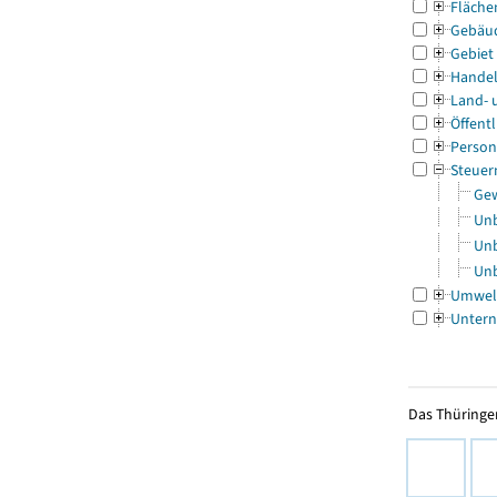
Fläche
Gebäu
Gebiet
Handel
Land- 
Öffentl
Person
Steuer
Gew
Unb
Unb
Unb
Umwel
Untern
Das Thüringer