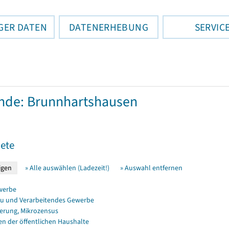
GER DATEN
DATENERHEBUNG
SERVIC
nde: Brunnhartshausen
ete
» Alle auswählen (Ladezeit!)
» Auswahl entfernen
werbe
u und Verarbeitendes Gewerbe
erung, Mikrozensus
en der öffentlichen Haushalte