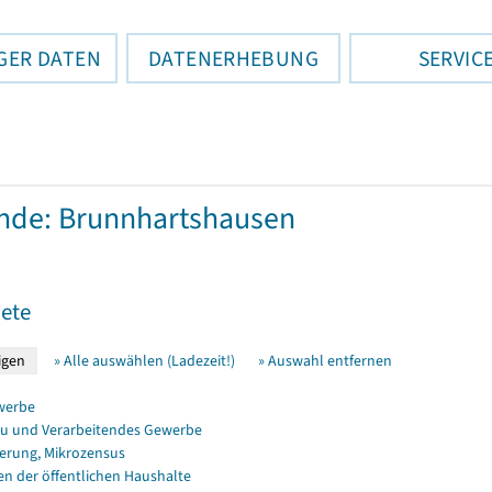
GER DATEN
DATENERHEBUNG
SERVIC
nde: Brunnhartshausen
ete
» Alle auswählen (Ladezeit!)
» Auswahl entfernen
werbe
u und Verarbeitendes Gewerbe
erung, Mikrozensus
en der öffentlichen Haushalte