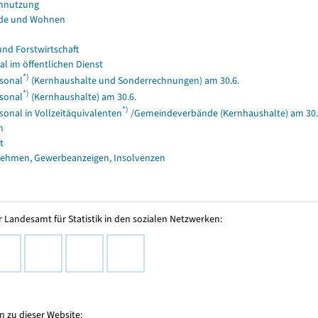
nnutzung
de und Wohnen
und Forstwirtschaft
al im öffentlichen Dienst
*)
sonal
(Kernhaushalte und Sonderrechnungen) am 30.6.
*)
sonal
(Kernhaushalte) am 30.6.
*)
sonal in Vollzeitäquivalenten
/Gemeindeverbände (Kernhaushalte) am 30.
n
t
ehmen, Gewerbeanzeigen, Insolvenzen
 Landesamt für Statistik in den sozialen Netzwerken:
 zu dieser Website: