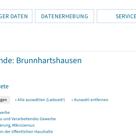
GER DATEN
DATENERHEBUNG
SERVIC
nde: Brunnhartshausen
ete
» Alle auswählen (Ladezeit!)
» Auswahl entfernen
werbe
u und Verarbeitendes Gewerbe
erung, Mikrozensus
en der öffentlichen Haushalte