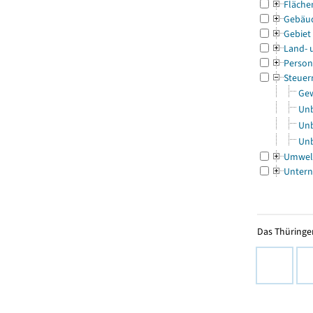
Fläche
Gebäu
Gebiet
Land- 
Person
Steuer
Gew
Unb
Unb
Unb
Umwel
Untern
Das Thüringer