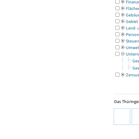
Finanz
Fläche
Gebäu
Gebiet
Land- 
Person
Steuer
Umwel
Untern
Ge
Ge
Zensu
Das Thüringer