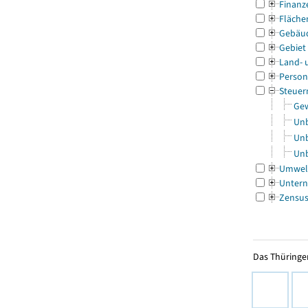
Finanz
Fläche
Gebäu
Gebiet
Land- 
Person
Steuer
Gew
Unb
Unb
Unb
Umwel
Untern
Zensu
Das Thüringer