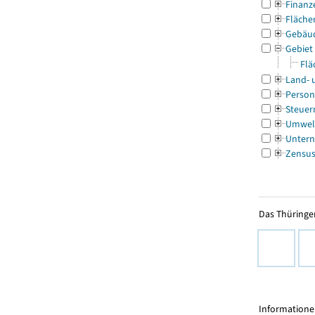
Finanz
Fläche
Gebäu
Gebiet
Flä
Land- 
Person
Steuer
Umwel
Untern
Zensu
Das Thüringer
Informationen