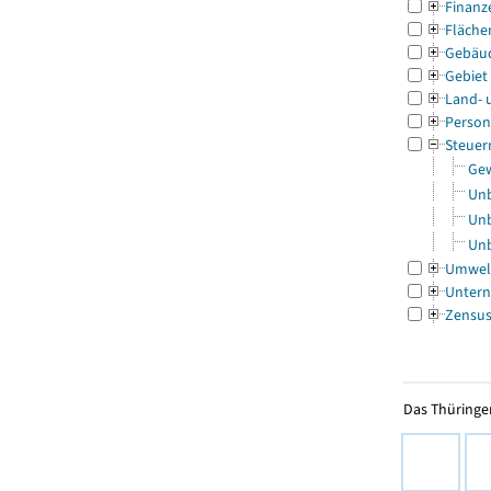
Finanz
Fläche
Gebäu
Gebiet
Land- 
Person
Steuer
Gew
Unb
Unb
Unb
Umwel
Untern
Zensu
Das Thüringer