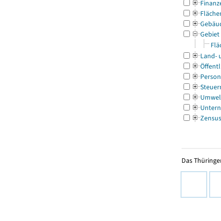
Finanz
Fläche
Gebäu
Gebiet
Flä
Land- 
Öffentl
Person
Steuer
Umwel
Untern
Zensu
Das Thüringer