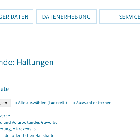
GER DATEN
DATENERHEBUNG
SERVIC
de: Hallungen
ete
» Alle auswählen (Ladezeit!)
» Auswahl entfernen
werbe
u und Verarbeitendes Gewerbe
erung, Mikrozensus
en der öffentlichen Haushalte