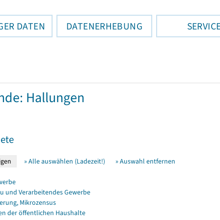
GER DATEN
DATENERHEBUNG
SERVIC
de: Hallungen
ete
» Alle auswählen (Ladezeit!)
» Auswahl entfernen
werbe
u und Verarbeitendes Gewerbe
erung, Mikrozensus
en der öffentlichen Haushalte