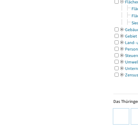
Fläche
Flä
Flä
Sie
Gebäu
Gebiet
Land- 
Person
Steuer
Umwel
Untern
Zensu
Das Thüringer