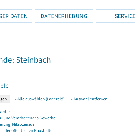
GER DATEN
DATENERHEBUNG
SERVIC
de: Steinbach
ete
» Alle auswählen (Ladezeit!)
» Auswahl entfernen
werbe
u und Verarbeitendes Gewerbe
erung, Mikrozensus
en der öffentlichen Haushalte