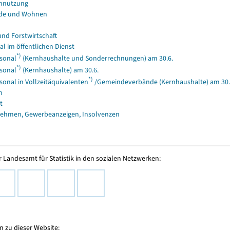
nnutzung
de und Wohnen
und Forstwirtschaft
al im öffentlichen Dienst
*)
sonal
(Kernhaushalte und Sonderrechnungen) am 30.6.
*)
sonal
(Kernhaushalte) am 30.6.
*)
sonal in Vollzeitäquivalenten
/Gemeindeverbände (Kernhaushalte) am 30.
n
t
ehmen, Gewerbeanzeigen, Insolvenzen
 Landesamt für Statistik in den sozialen Netzwerken:
 zu dieser Website: