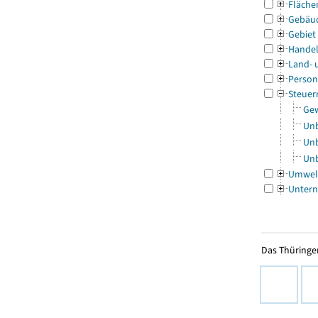
Fläche
Gebäu
Gebiet
Handel
Land- 
Person
Steuer
Gew
Unb
Unb
Unb
Umwel
Untern
Das Thüringer