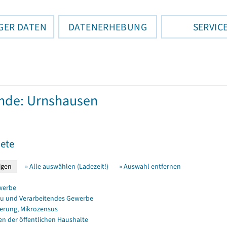
GER DATEN
DATENERHEBUNG
SERVIC
nde: Urnshausen
ete
» Alle auswählen (Ladezeit!)
» Auswahl entfernen
werbe
u und Verarbeitendes Gewerbe
erung, Mikrozensus
en der öffentlichen Haushalte