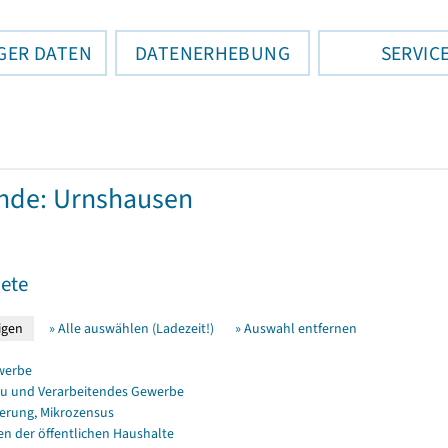
GER DATEN
DATENERHEBUNG
SERVIC
nde: Urnshausen
ete
» Alle auswählen (Ladezeit!)
» Auswahl entfernen
werbe
u und Verarbeitendes Gewerbe
erung, Mikrozensus
en der öffentlichen Haushalte