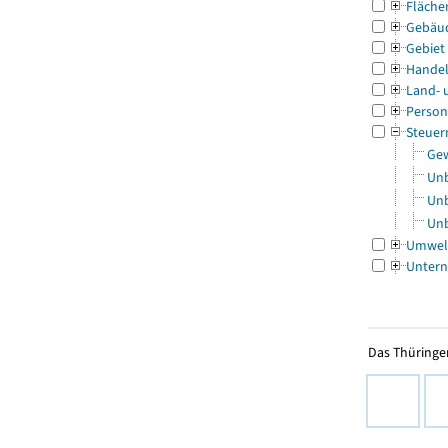
Fläche
Gebäu
Gebiet
Handel
Land- 
Person
Steuer
Gew
Unb
Unb
Unb
Umwel
Untern
Das Thüringer