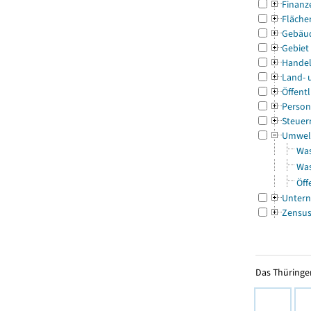
Finanz
Fläche
Gebäu
Gebiet
Handel
Land- 
Öffentl
Person
Steuer
Umwel
Was
Was
Öff
Untern
Zensu
Das Thüringer