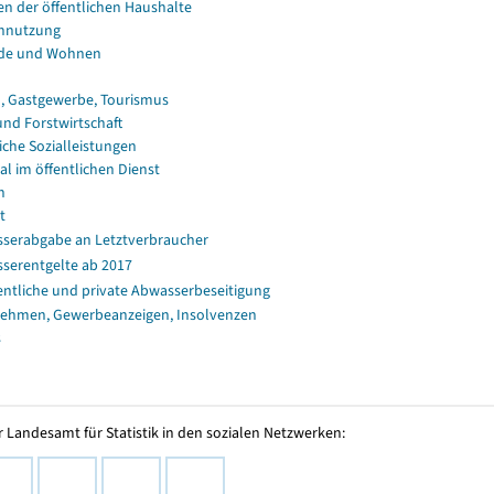
en der öffentlichen Haushalte
nnutzung
de und Wohnen
, Gastgewerbe, Tourismus
und Forstwirtschaft
iche Sozialleistungen
al im öffentlichen Dienst
n
t
serabgabe an Letztverbraucher
serentgelte ab 2017
entliche und private Abwasserbeseitigung
ehmen, Gewerbeanzeigen, Insolvenzen
s
 Landesamt für Statistik in den sozialen Netzwerken: