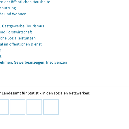
en der öffentlichen Haushalte
nnutzung
de und Wohnen
, Gastgewerbe, Tourismus
und Forstwirtschaft
iche Sozialleistungen
al im öffentlichen Dienst
n
t
ehmen, Gewerbeanzeigen, Insolvenzen
s
 Landesamt für Statistik in den sozialen Netzwerken: