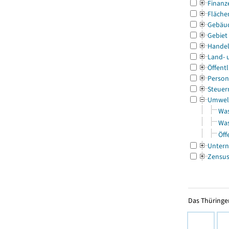
Finanz
Fläche
Gebäu
Gebiet
Handel
Land- 
Öffentl
Person
Steuer
Umwel
Was
Was
Öff
Untern
Zensu
Das Thüringer