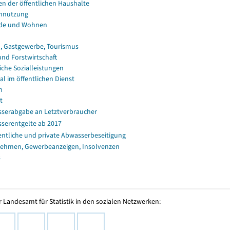
en der öffentlichen Haushalte
nnutzung
de und Wohnen
, Gastgewerbe, Tourismus
und Forstwirtschaft
iche Sozialleistungen
al im öffentlichen Dienst
n
t
serabgabe an Letztverbraucher
serentgelte ab 2017
entliche und private Abwasserbeseitigung
ehmen, Gewerbeanzeigen, Insolvenzen
s
 Landesamt für Statistik in den sozialen Netzwerken: