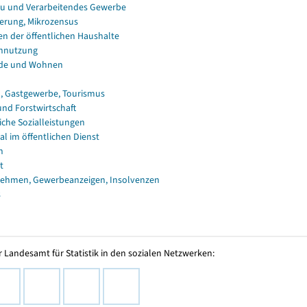
u und Verarbeitendes Gewerbe
erung, Mikrozensus
en der öffentlichen Haushalte
nnutzung
de und Wohnen
, Gastgewerbe, Tourismus
und Forstwirtschaft
iche Sozialleistungen
al im öffentlichen Dienst
n
t
ehmen, Gewerbeanzeigen, Insolvenzen
s
 Landesamt für Statistik in den sozialen Netzwerken: