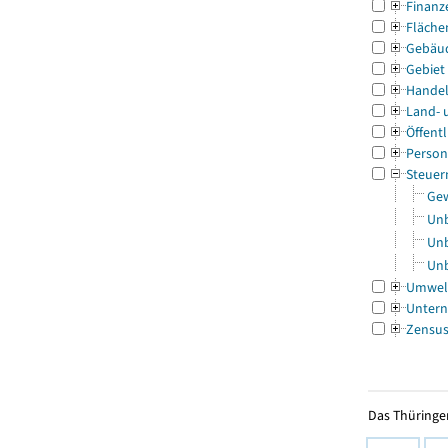
Finanz
Fläche
Gebäu
Gebiet
Handel
Land- 
Öffentl
Person
Steuer
Gew
Unb
Unb
Unb
Umwel
Untern
Zensu
Das Thüringer