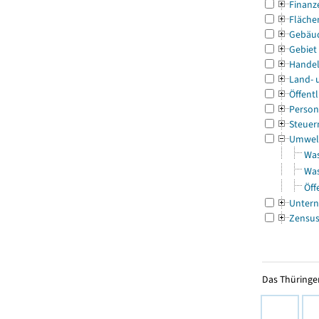
Finanz
Fläche
Gebäu
Gebiet
Handel
Land- 
Öffentl
Person
Steuer
Umwel
Was
Was
Öff
Untern
Zensu
Das Thüringer