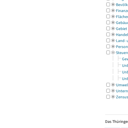
Bevölk
Finanz
Fläche
Gebäu
Gebiet
Handel
Land- 
Person
Steuer
Gew
Unb
Unb
Unb
Umwel
Untern
Zensu
Das Thüringer