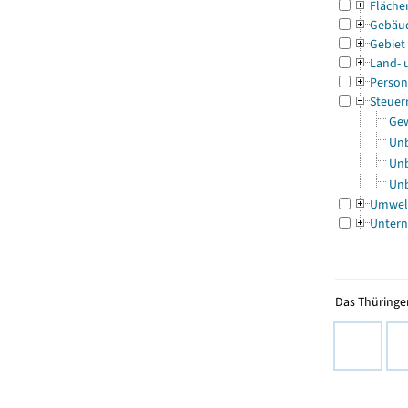
Fläche
Gebäu
Gebiet
Land- 
Person
Steuer
Gew
Unb
Unb
Unb
Umwel
Untern
Das Thüringer