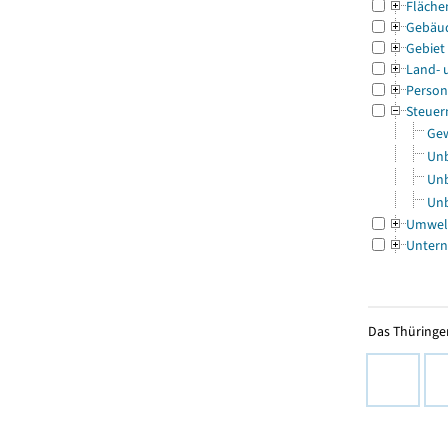
Fläche
Gebäu
Gebiet
Land- 
Person
Steuer
Gew
Unb
Unb
Unb
Umwel
Untern
Das Thüringer