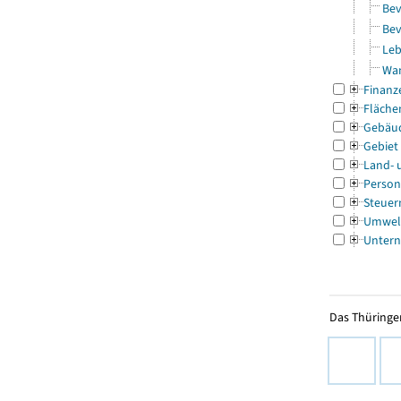
Bev
Bev
Leb
Wa
Finanz
Fläche
Gebäu
Gebiet
Land- 
Person
Steuer
Umwel
Untern
Das Thüringer