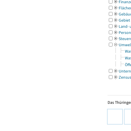
Finanz
Fläche
Gebäu
Gebiet
Land- 
Person
Steuer
Umwel
Was
Was
Öff
Untern
Zensu
Das Thüringer