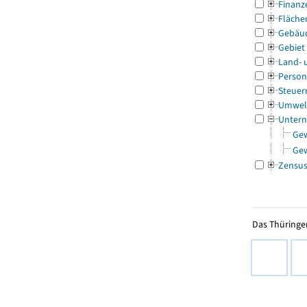
Finanz
Fläche
Gebäu
Gebiet
Land- 
Person
Steuer
Umwel
Untern
Ge
Ge
Zensu
Das Thüringer