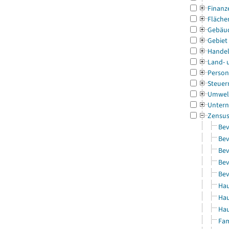
Finanz
Fläche
Gebäu
Gebiet
Handel
Land- 
Person
Steuer
Umwel
Untern
Zensu
Bev
Bev
Bev
Bev
Bev
Hau
Hau
Hau
Fam