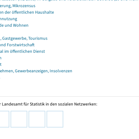
erung, Mikrozensus
en der öffentlichen Haushalte
nnutzung
de und Wohnen
, Gastgewerbe, Tourismus
und Forstwirtschaft
al im öffentlichen Dienst
n
t
ehmen, Gewerbeanzeigen, Insolvenzen
s
 Landesamt für Statistik in den sozialen Netzwerken: