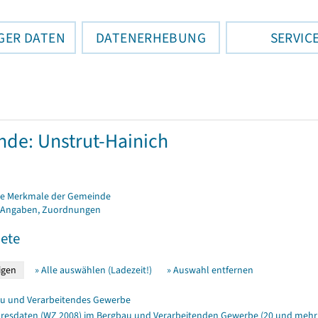
GER DATEN
DATENERHEBUNG
SERVIC
de: Unstrut-Hainich
e Merkmale der Gemeinde
 Angaben, Zuordnungen
ete
» Alle auswählen (Ladezeit!)
» Auswahl entfernen
u und Verarbeitendes Gewerbe
resdaten (WZ 2008) im Bergbau und Verarbeitenden Gewerbe (20 und mehr 