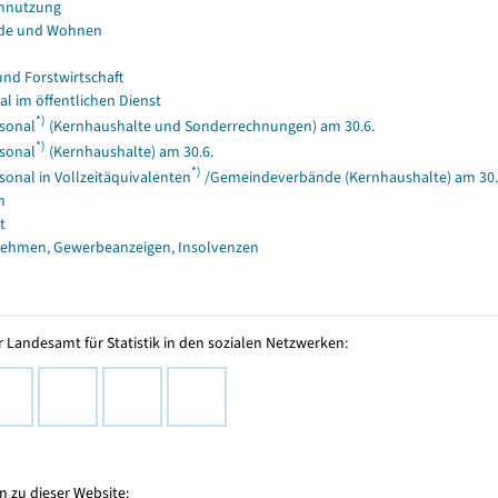
nnutzung
de und Wohnen
und Forstwirtschaft
al im öffentlichen Dienst
*)
sonal
(Kernhaushalte und Sonderrechnungen) am 30.6.
*)
sonal
(Kernhaushalte) am 30.6.
*)
sonal in Vollzeitäquivalenten
/Gemeindeverbände (Kernhaushalte) am 30.
n
t
ehmen, Gewerbeanzeigen, Insolvenzen
 Landesamt für Statistik in den sozialen Netzwerken:
 zu dieser Website: