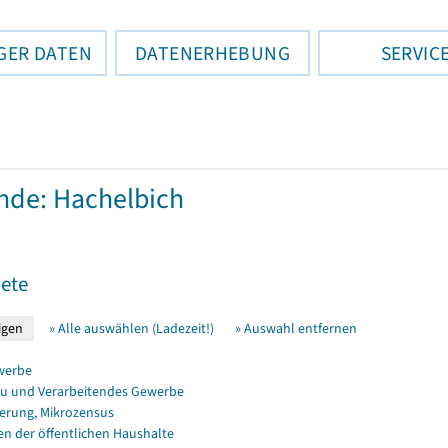
GER DATEN
DATENERHEBUNG
SERVIC
de: Hachelbich
ete
» Alle auswählen (Ladezeit!)
» Auswahl entfernen
werbe
u und Verarbeitendes Gewerbe
erung, Mikrozensus
en der öffentlichen Haushalte