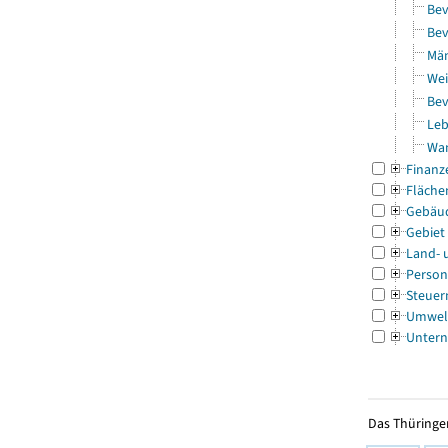
Bev
Bev
Män
Wei
Bev
Leb
Wa
Finanz
Fläche
Gebäu
Gebiet
Land- 
Person
Steuer
Umwel
Untern
Das Thüringer