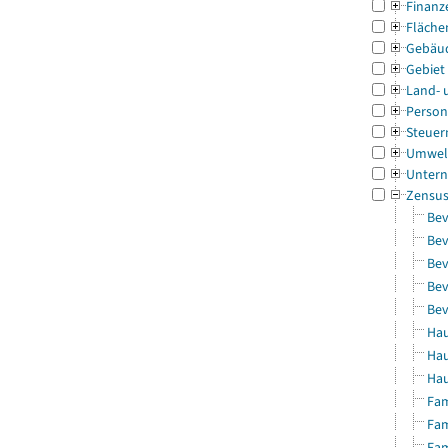
Finanz
Fläche
Gebäu
Gebiet
Land- 
Person
Steuer
Umwel
Untern
Zensu
Bev
Bev
Bev
Bev
Bev
Hau
Hau
Hau
Fam
Fam
Fam