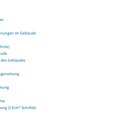
es
hnungen im Gebäude
hnte)
äude
 des Gebäudes
ngsnutzung
hnung
ume
g (2 €/m²-Schritte)