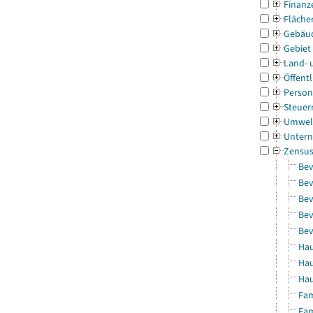
Finanz
Fläche
Gebäu
Gebiet
Land- 
Öffentl
Person
Steuer
Umwel
Untern
Zensu
Bev
Bev
Bev
Bev
Bev
Hau
Hau
Hau
Fam
Fam