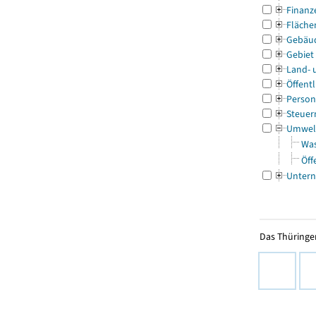
Finanz
Fläche
Gebäu
Gebiet
Land- 
Öffentl
Person
Steuer
Umwel
Was
Öff
Untern
Das Thüringer