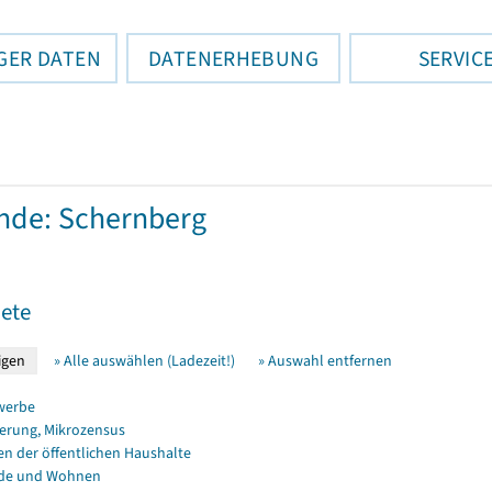
GER DATEN
DATENERHEBUNG
SERVIC
nde: Schernberg
ete
» Alle auswählen (Ladezeit!)
» Auswahl entfernen
werbe
erung, Mikrozensus
en der öffentlichen Haushalte
de und Wohnen