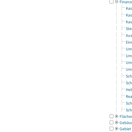
Finanz
Kas
Kas
Ka
Ste
Aus
Ein
Uml
Uml
Uml
Uml
Sch
Sch
Heb
Rea
Sch
Sch
Fläche
Gebäu
Gebiet