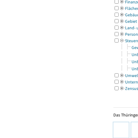
Finanz
Fläche
Gebäu
Gebiet
Land- 
Person
Steuer
Gew
Unb
Unb
Unb
Umwel
Untern
Zensu
Das Thüringer