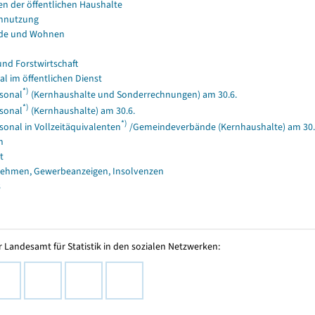
en der öffentlichen Haushalte
nnutzung
de und Wohnen
und Forstwirtschaft
al im öffentlichen Dienst
*)
sonal
(Kernhaushalte und Sonderrechnungen) am 30.6.
*)
sonal
(Kernhaushalte) am 30.6.
*)
sonal in Vollzeitäquivalenten
/Gemeindeverbände (Kernhaushalte) am 30.
n
t
ehmen, Gewerbeanzeigen, Insolvenzen
s
 Landesamt für Statistik in den sozialen Netzwerken: