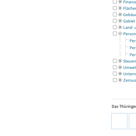
Finanz
Fläche
Gebäu
Gebiet
Land- 
Person
Per
Per
Per
Steuer
Umwel
Untern
Zensu
Das Thüringer