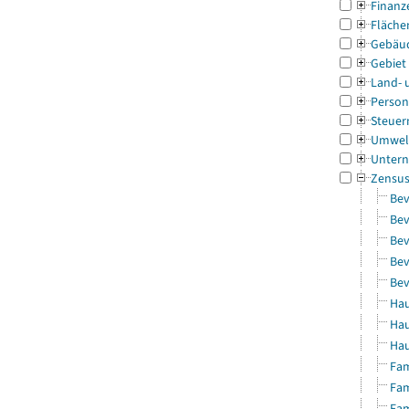
Finanz
Fläche
Gebäu
Gebiet
Land- 
Person
Steuer
Umwel
Untern
Zensu
Bev
Bev
Bev
Bev
Bev
Hau
Hau
Hau
Fam
Fam
Fam