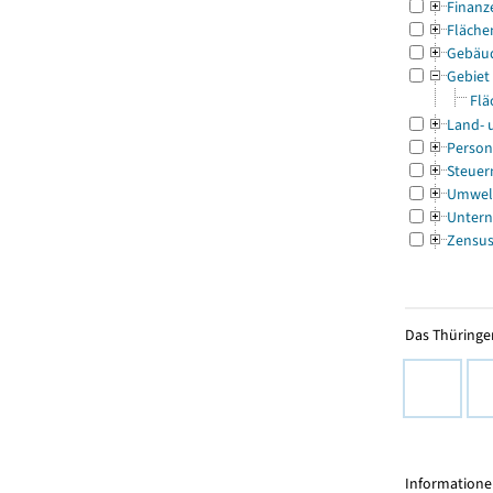
Finanz
Fläche
Gebäu
Gebiet
Flä
Land- 
Person
Steuer
Umwel
Untern
Zensu
Das Thüringer
Informationen