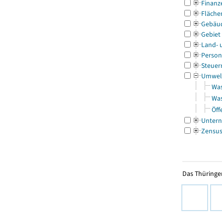
Finanz
Fläche
Gebäu
Gebiet
Land- 
Person
Steuer
Umwel
Was
Was
Öff
Untern
Zensu
Das Thüringer