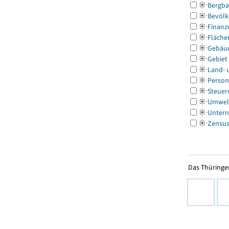
Bergba
Bevölk
Finanz
Fläche
Gebäu
Gebiet
Land- 
Person
Steuer
Umwel
Untern
Zensu
Das Thüringer