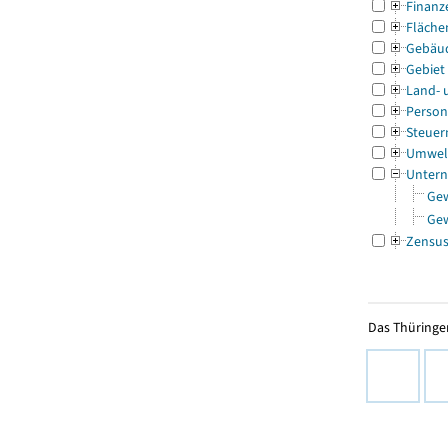
Finanz
Fläche
Gebäu
Gebiet
Land- 
Person
Steuer
Umwel
Untern
Ge
Ge
Zensu
Das Thüringer