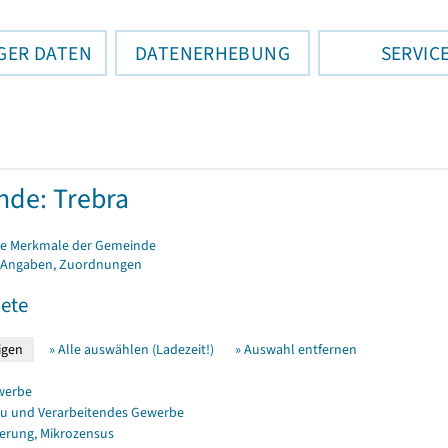
GER DATEN
DATENERHEBUNG
SERVIC
de: Trebra
e Merkmale der Gemeinde
 Angaben, Zuordnungen
ete
» Alle auswählen (Ladezeit!)
» Auswahl entfernen
werbe
u und Verarbeitendes Gewerbe
erung, Mikrozensus