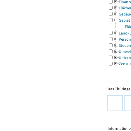
Finanz
Fläche
Gebäu
Gebiet
Flä
Land- 
Person
Steuer
Umwel
Untern
Zensu
Das Thüringer
Informationen